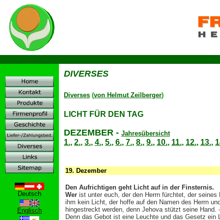
D
DIVERSES
Diverses
(
von Helmut Zeilberger
)
LICHT FÜR DEN TAG
DEZEMBER
-
Jahresübersicht
1.
,
2.
,
3.
,
4.
,
5.
,
6.
,
7.
,
8.
,
9.
,
10.
,
11.
,
12.
,
13.
,
1
19.
Dezember
Den Aufrichtigen geht Licht auf in der Finsternis.
Deutsch
Wer
ist unter euch, der den Herrn fürchtet, der sein
ihm kein Licht, der hoffe auf den Namen des Herrn und v
hingestreckt werden, denn Jehova stützt seine Hand. 
Englisch
Denn das Gebot ist eine Leuchte und das Gesetz ein L