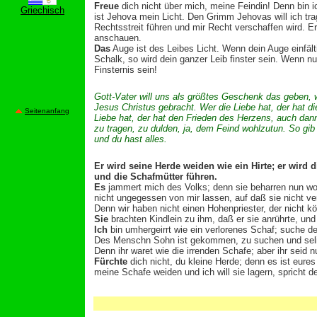
Freue
dich nicht über mich, meine Feindin! Denn bin ic
Griechisch
ist Jehova mein Licht. Den Grimm Jehovas will ich tra
Rechtsstreit führen und mir Recht verschaffen wird. E
anschauen.
Das
Auge ist des Leibes Licht. Wenn dein Auge einfältig
Schalk, so wird dein ganzer Leib finster sein. Wenn nun 
Finsternis sein!
Gott-Vater will uns als größtes Geschenk das geben, 
Jesus Christus gebracht. Wer die Liebe hat, der hat 
Seitenanfang
Liebe hat, der hat den Frieden des Herzens, auch dan
zu tragen, zu dulden, ja, dem Feind wohlzutun. So gib 
und du hast alles.
Er wird seine Herde weiden wie ein Hirte; er wir
und die Schafmütter führen.
Es
jammert mich des Volks; denn sie beharren nun wohl
nicht ungegessen von mir lassen, auf daß sie nicht 
Denn wir haben nicht einen Hohenpriester, der nicht 
Sie
brachten Kindlein zu ihm, daß er sie anrührte, und
Ich
bin umhergeirrt wie ein verlorenes Schaf; suche d
Des Menschn Sohn ist gekommen, zu suchen und selig
Denn ihr waret wie die irrenden Schafe; aber ihr seid 
Fürchte
dich nicht, du kleine Herde; denn es ist eures
meine Schafe weiden und ich will sie lagern, spricht de