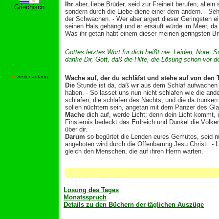
Ihr
aber, liebe Brüder, seid zur Freiheit berufen; allei
Griechisch
sondern durch die Liebe diene einer dem andern. - Seh
der Schwachen. - Wer aber ärgert dieser Geringsten e
seinen Hals gehängt und er ersäuft würde im Meer, da e
Was ihr getan habt einem dieser meinen geringsten Brü
Gottes letztes Wort für dich heißt nie: Leiden, Nöte,
danke Dir, Gott, daß die Hilfe, die Lösung schon vor d
Seitenanfang
W
ache auf, der du schläfst und stehe auf von den 
Die
Stunde ist da, daß wir aus dem Schlaf aufwachen so
haben. - So lasset uns nun nicht schlafen wie die an
schlafen, die schlafen des Nachts, und die da trunken 
sollen nüchtern sein, angetan mit dem Panzer des Gla
Mache
dich auf, werde Licht; denn dein Licht kommt, u
Finsternis bedeckt das Erdreich und Dunkel die Völker; 
über dir.
Darum
so begürtet die Lenden eures Gemütes, seid nü
angeboten wird durch die Offenbarung Jesu Christi. - 
gleich den Menschen, die auf ihren Herrn warten.
Losung des Tages
Monatsspruch
Details zu den Büchern der täglichen Auszüge