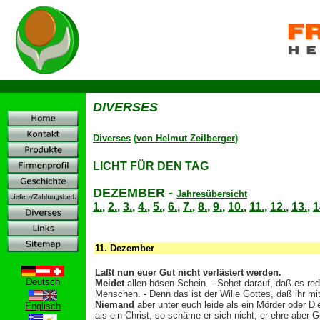
D
DIVERSES
Diverses
(
von Helmut Zeilberger
)
LICHT FÜR DEN TAG
DEZEMBER
-
Jahresübersicht
1.
,
2.
,
3.
,
4.
,
5.
,
6.
,
7.
,
8.
,
9.
,
10.
,
11.
,
12.
,
13.
,
1
11.
Dezember
Laßt nun euer Gut nicht verlästert werden.
Deutsch
Meidet
allen bösen Schein. - Sehet darauf, daß es red
Menschen. - Denn das ist der Wille Gottes, daß ihr mi
Niemand
aber unter euch leide als ein Mörder oder Die
Englisch
als ein Christ, so schäme er sich nicht; er ehre aber G