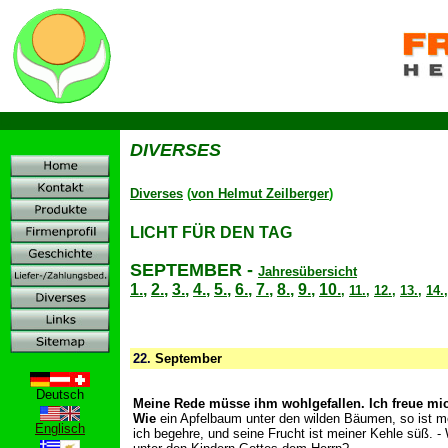
D
DIVERSES
Diverses
(
von Helmut Zeilberger
)
LICHT FÜR DEN TAG
SEPTEMBER
-
Jahresübersicht
1.
,
2.
,
3.
,
4.
,
5.
,
6.
,
7.
,
8.
,
9.
,
10.
,
11.
,
12.
,
13.
,
14.
22.
September
Deutsch
Meine Rede müsse ihm wohlgefallen. Ich freue mic
Wie
ein Apfelbaum unter den wilden Bäumen, so ist m
Englisch
ich begehre, und seine Frucht ist meiner Kehle süß. -