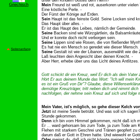
unter den Kindern Gottes dem Herrn?
Griechisch
Mein
Freund ist weiß und rot, auserkoren unter vielen
Eine köstliche Perle. -
Der Fürst der Könige auf Erden.
Sein
Haupt ist das feinste Gold. Seine Locken sind kr
Das Haupt über alles. -
Er ist das Haupt des Leibes, nämlich der Gemeinde.
Seine
Backen sind wie Würzgärtlein, da Balsamkräute
Und er konnte doch nicht verborgen sein.
Seine
Lippen sind wie Rosen, die von fließender Myrrhe
Es hat nie ein Mensch so geredet wie dieser Mensch.
Seitenanfang
Seine
Gestalt ist wie der Libanon, auserwählt wie die 
Laß leuchten dein Angesicht über deinen Knecht. -
Aber Herr, erhebe über uns das Licht deines Antlitzes.
Gott schickt dir ein Kreuz, weil Er dich als dein Vate
Hört Er aus deinem Munde das Wort: "Ich will mein K
es ist ein Gruß von Dir"? Glaube, diese Willenserkläru
demütige Kreuzträger, tritt neben dich und nimmt dich 
nachfolgen, der nehme sein Kreuz auf sich und folge 
Mein Vater, ist's möglich, so gehe dieser Kelch von
Jetzt
ist meine Seele betrübt. Und was soll ich sagen?
Stunde gekommen.
Denn
ich bin vom Himmel gekommen, nicht daß ich mei
Er ... ward gehorsam bis zum Tode, ja zum Tode am K
Flehen mit starkem Geschrei und Tränen geopfert zu d
darum daß er Gott in Ehren hatte. Und wiewohl er Gott
Oder
meinst du, daß ich nicht könnte meinen Vater bi