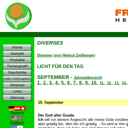
D
DIVERSES
Diverses
(
von Helmut Zeilberger
)
LICHT FÜR DEN TAG
SEPTEMBER
-
Jahresübersicht
1.
,
2.
,
3.
,
4.
,
5.
,
6.
,
7.
,
8.
,
9.
,
10.
,
11.
,
12.
,
13.
,
14.
19.
September
Deutsch
Der Gott aller Gnade.
Ich
will vor deinem Angesicht alle meine Güte vorüber
Englisch
aber gnädig bin, dem bin ich gnädig. - So wird er ihm g