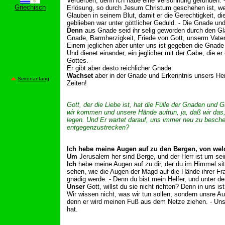
Verderben; denn ich habe eine Versöhnung gefunden. 
Griechisch
Erlösung, so durch Jesum Christum geschehen ist, we
Glauben in seinem Blut, damit er die Gerechtigkeit, die
geblieben war unter göttlicher Geduld. - Die Gnade u
Denn
aus Gnade seid ihr selig geworden durch den Gl
Gnade, Barmherzigkeit, Friede von Gott, unserm Vater
Einem jeglichen aber unter uns ist gegeben die Gnade
Und dienet einander, ein jeglicher mit der Gabe, die 
Gottes. -
Er gibt aber desto reichlicher Gnade.
Wachset
aber in der Gnade und Erkenntnis unsers He
Seitenanfang
Zeiten!
Gott, der die Liebe ist, hat die Fülle der Gnaden und G
wir kommen und unsere Hände auftun, ja, daß wir das,
legen. Und Er wartet darauf, uns immer neu zu besch
entgegenzustrecken?
Ich hebe meine Augen auf zu den Bergen, von wel
Um
Jerusalem her sind Berge, und der Herr ist um sei
Ich
hebe meine Augen auf zu dir, der du im Himmel sit
sehen, wie die Augen der Magd auf die Hände ihrer Fra
gnädig werde. - Denn du bist mein Helfer, und unter de
Unser
Gott, willst du sie nicht richten? Denn in uns 
Wir wissen nicht, was wir tun sollen, sondern unsre 
denn er wird meinen Fuß aus dem Netze ziehen. - Uns
hat.