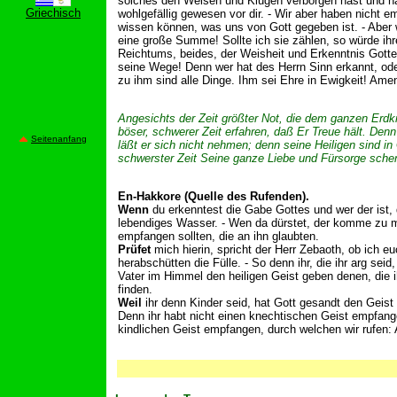
solches den Weisen und Klugen verborgen hast und has
Griechisch
wohlgefällig gewesen vor dir. - Wir aber haben nicht 
wissen können, was uns von Gott gegeben ist. - Aber wi
eine große Summe! Sollte ich sie zählen, so würde ih
Reichtums, beides, der Weisheit und Erkenntnis Gottes
seine Wege! Denn wer hat des Herrn Sinn erkannt, od
zu ihm sind alle Dinge. Ihm sei Ehre in Ewigkeit! Ame
Angesichts der Zeit größter Not, die dem ganzen Erdk
böser, schwerer Zeit erfahren, daß Er Treue hält. Denn 
Seitenanfang
läßt er sich nicht nehmen; denn seine Heiligen sind i
schwerster Zeit Seine ganze Liebe und Fürsorge sch
En-Hakkore (Quelle des Rufenden).
Wenn
du erkenntest die Gabe Gottes und wer der ist, d
lebendiges Wasser. - Wen da dürstet, der komme zu mi
empfangen sollten, die an ihn glaubten.
Prüfet
mich hierin, spricht der Herr Zebaoth, ob ich
herabschütten die Fülle. - So denn ihr, die ihr arg se
Vater im Himmel den heiligen Geist geben denen, die ih
finden.
Weil
ihr denn Kinder seid, hat Gott gesandt den Geist 
Denn ihr habt nicht einen knechtischen Geist empfang
kindlichen Geist empfangen, durch welchen wir rufen: A