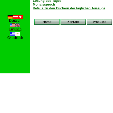
Losung des Tages
Monatsspruch
Details zu den Büchern der täglichen Auszüge
Deutsch
Englisch
Griechisch