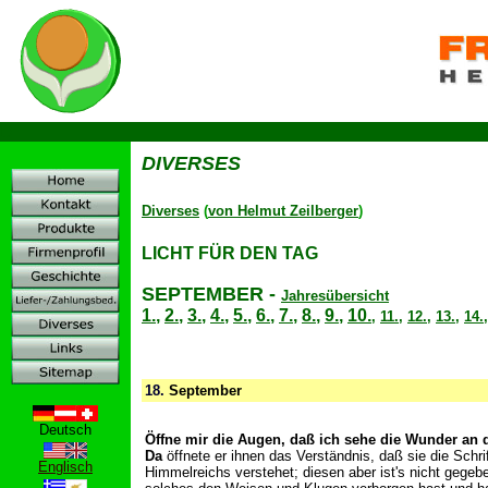
D
DIVERSES
Diverses
(
von Helmut Zeilberger
)
LICHT FÜR DEN TAG
SEPTEMBER
-
Jahresübersicht
1.
,
2.
,
3.
,
4.
,
5.
,
6.
,
7.
,
8.
,
9.
,
10.
,
11.
,
12.
,
13.
,
14.
18.
September
Deutsch
Ö
ffne mir die Augen, daß ich sehe die Wunder an
Da
öffnete er ihnen das Verständnis, daß sie die Schr
Englisch
Himmelreichs verstehet; diesen aber ist's nicht gegeb