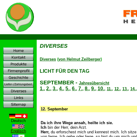
D
DIVERSES
Diverses
(
von Helmut Zeilberger
)
LICHT FÜR DEN TAG
SEPTEMBER
-
Jahresübersicht
1.
,
2.
,
3.
,
4.
,
5.
,
6.
,
7.
,
8.
,
9.
,
10.
,
11.
,
12.
,
13.
,
14.
12.
September
Deutsch
Da ich ihre Wege ansah, heilte ich sie.
Ich
bin der Herr, dein Arzt.
Englisch
Herr,
du erforschest mich und kennest mich. Ich sitz
von ferne. Ich gehe oder liege, so bist du um mich un