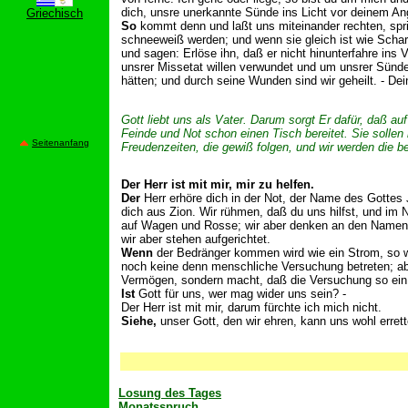
dich, unsre unerkannte Sünde ins Licht vor deinem Ang
Griechisch
So
kommt denn und laßt uns miteinander rechten, spric
schneeweiß werden; und wenn sie gleich ist wie Scharl
und sagen: Erlöse ihn, daß er nicht hinunterfahre ins
unsrer Missetat willen verwundet und um unsrer Sünde w
hätten; und durch seine Wunden sind wir geheilt. - D
Gott liebt uns als Vater. Darum sorgt Er dafür, daß a
Feinde und Not schon einen Tisch bereitet. Sie sollen 
Seitenanfang
Freudenzeiten, die gewiß folgen, und wir werden die b
Der Herr ist mit mir, mir zu helfen.
Der
Herr erhöre dich in der Not, der Name des Gottes 
dich aus Zion. Wir rühmen, daß du uns hilfst, und im
auf Wagen und Rosse; wir aber denken an den Namen de
wir aber stehen aufgerichtet.
Wenn
der Bedränger kommen wird wie ein Strom, so wi
noch keine denn menschliche Versuchung betreten; aber
Vermögen, sondern macht, daß die Versuchung so ein 
Ist
Gott für uns, wer mag wider uns sein? -
Der Herr ist mit mir, darum fürchte ich mich nicht.
Siehe,
unser Gott, den wir ehren, kann uns wohl errett
Losung des Tages
Monatsspruch