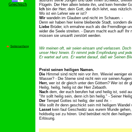
ausführt seine Jungen und über ihnen schwebt, breitet
Griechisch
Flügeln. Der Herr allein leitete ihn, und kein fremder G
Ich
bin der Herr, dein Gott, der dich lehrt, was nützlic
Wo ist ein Lehrer wie er ist?
Wir
wandeln im Glauben und nicht im Schauen. -
Denn wir haben hier keine bleibende Stadt, sondern di
Liebe
Brüder, ich ermahne euch als die Fremdlinge un
wider die Seele streiten. - Darum macht euch auf! Ihr mü
müssen sie unsanft zerstört werden.
Seitenanfang
Wir meinen oft, wir seien einsam und verlassen. Doch
unser Herz hinein. Er nimmt jede Empfindung und jed
Er wartet auf uns. Er wartet darauf, daß wir Seinen Bl
Preist seinen heiligen Namen.
Die
Himmel sind nicht rein vor ihm. Wieviel weniger e
Wasser? - Die Sterne sind nicht rein vor seinen Augen
Herr,
wer ist dir gleich unter den Göttern? Wer ist dir gl
Heilig, heilig, heilig ist der Herr Zebaoth.
Nach
dem, der euch berufen hat und heilig ist, seid a
"Ihr sollt heilig sein, denn ich bin heilig." - Seiner Heilig
Der
Tempel Gottes ist heilig; der seid ihr. -
Wie sollt ihr denn geschickt sein mit heiligem Wande
Lasset
kein faul Geschwätz aus eurem Munde gehen, s
holdselig sei zu hören. Und betrübet nicht den heiligen
Erlösung.