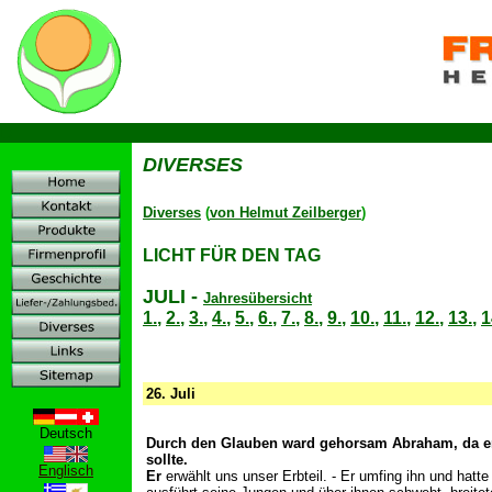
D
DIVERSES
Diverses
(
von Helmut Zeilberger
)
LICHT FÜR DEN TAG
JULI
-
Jahresübersicht
1.
,
2.
,
3.
,
4.
,
5.
,
6.
,
7.
,
8.
,
9.
,
10.
,
11.
,
12.
,
13.
,
1
26. Juli
Deutsch
Durch den Glauben ward gehorsam Abraham, da er 
sollte.
Englisch
Er
erwählt uns unser Erbteil. - Er umfing ihn und hatte