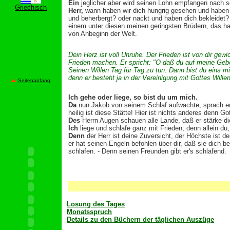
Ein
jeglicher aber wird seinen Lohn empfangen nach se
Griechisch
Herr,
wann haben wir dich hungrig gesehen und haben 
und beherbergt? oder nackt und haben dich bekleidet?
einem unter diesen meinen geringsten Brüdern, das hab
von Anbeginn der Welt.
Dein Herz ist voll Unruhe. Der Frieden ist von dir gew
Frieden machen. Er spricht: "O daß du auf meine Gebo
Seinen Willen Tag für Tag zu tun. Dann bist du eins mi
denn er besteht ja in der Vereinigung mit Gottes Wille
Seitenanfang
Ich gehe oder liege, so bist du um mich.
Da
nun Jakob von seinem Schlaf aufwachte, sprach er:
heilig ist diese Stätte! Hier ist nichts anderes denn G
Des
Herrn Augen schauen alle Lande, daß er stärke d
Ich
liege und schlafe ganz mit Frieden; denn allein du, 
Denn
der Herr ist deine Zuversicht, der Höchste ist d
er hat seinen Engeln befohlen über dir, daß sie dich b
schlafen. - Denn seinen Freunden gibt er's schlafend.
Losung des Tages
Monatsspruch
Details zu den Büchern der täglichen Auszüge