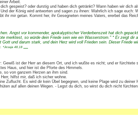
iner Arbeit.
dich gespeist? oder durstig und haben dich getränkt? Wann haben wir dich a
 Und der König wird antworten und sagen zu ihnen: Wahrlich ich sage euch: W
t ihr mir getan. Kommt her, ihr Gesegneten meines Vaters, ererbet das Reich,
ichen. Angst vor kommender, apokalyptischer Verderbenszeit hat dich gepackt. 
te merktest, so würde dein Friede sein wie ein Wasserstrom." * Er zeigt dir 
t Gott und darum stark, und dein Herz wird voll Frieden sein. Dieser Friede w
n.
*Jesaja 48,18
.....
 Gewiß ist der Herr an diesem Ort, und ich wußte es nicht; und er fürchtete 
ottes Haus, und hier ist die Pforte des Himmels.
ie, so von ganzem Herzen an ihm sind.
Herr, hilfst mir, daß ich sicher wohne.
eine Zuflucht. Es wird dir kein Übel begegnen, und keine Plage wird zu deiner
ehüten auf allen deinen Wegen. - Legst du dich, so wirst du dich nicht fürchte