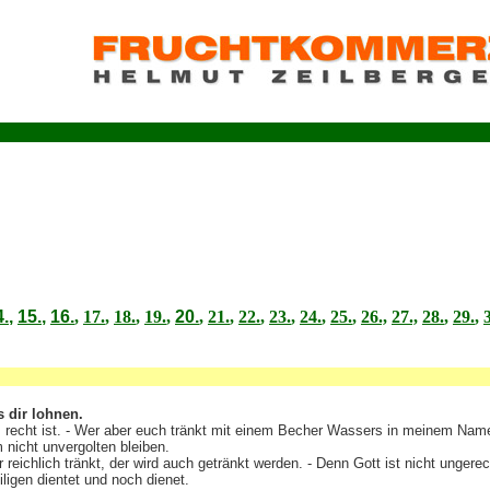
4.
,
15.
,
16.
,
17.
,
18.
,
19.
,
20.
,
21.
,
22.
,
23.
,
24.
,
25.
,
26.,
27.,
28.
,
29.
,
s dir lohnen.
was recht ist. - Wer aber euch tränkt mit einem Becher Wassers in meinem Nam
 nicht unvergolten bleiben.
r reichlich tränkt, der wird auch getränkt werden. - Denn Gott ist nicht ungere
iligen dientet und noch dienet.