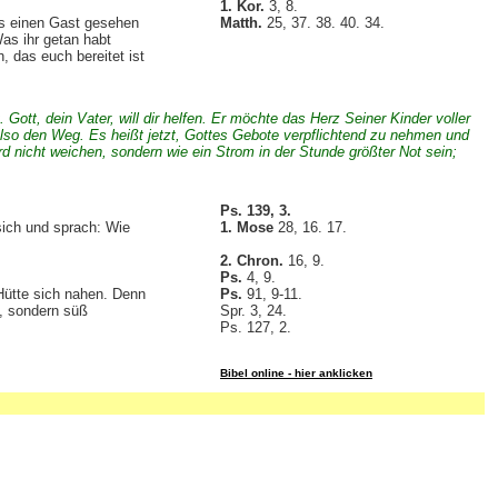
1. Kor.
3, 8.
ls einen Gast gesehen
Matth.
25, 37. 38. 40. 34.
as ihr getan habt
 das euch bereitet ist
Gott, dein Vater, will dir helfen. Er möchte das Herz Seiner Kinder voller
also den Weg. Es heißt jetzt, Gottes Gebote verpflichtend zu nehmen und
ird nicht weichen, sondern wie ein Strom in der Stunde größter Not sein;
Ps. 139, 3.
sich und sprach: Wie
1. Mose
28, 16. 17.
2. Chron.
16, 9.
Ps.
4, 9.
 Hütte sich nahen. Denn
Ps.
91, 9-11.
n, sondern süß
Spr. 3, 24.
Ps. 127, 2.
Bibel online - hier anklicken