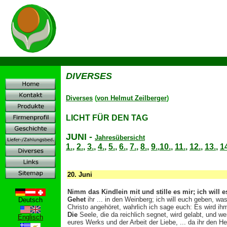
D
DIVERSES
Diverses
(
von Helmut Zeilberger
)
LICHT FÜR DEN TAG
JUNI
-
Jahresübersicht
1.
,
2.
,
3.
,
4.
,
5.
,
6.
,
7.
,
8.
,
9.
,
10.
,
11.
,
12.
,
13.
,
1
20.
Juni
Nimm das Kindlein mit und stille es mir; ich will e
Gehet
ihr ... in den Weinberg; ich will euch geben, 
Deutsch
Christo angehöret, wahrlich ich sage euch: Es wird ihm
Die
Seele, die da reichlich segnet, wird gelabt, und we
Englisch
eures Werks und der Arbeit der Liebe, ... da ihr den He