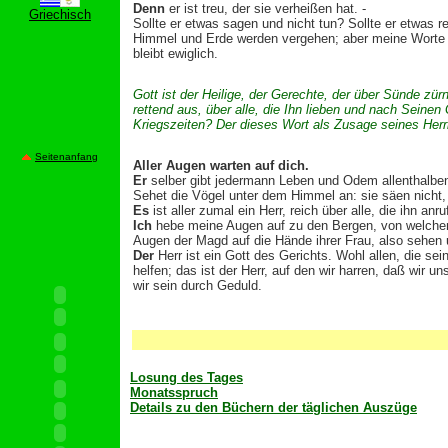
Denn
er ist treu, der sie verheißen hat. -
Griechisch
Sollte er etwas sagen und nicht tun? Sollte er etwas r
Himmel und Erde werden vergehen; aber meine Worte w
bleibt ewiglich.
Gott ist der Heilige, der Gerechte, der über Sünde z
rettend aus, über alle, die Ihn lieben und nach Seinen
Kriegszeiten? Der dieses Wort als Zusage seines Herr
Seitenanfang
Aller Augen warten auf dich.
Er
selber gibt jedermann Leben und Odem allenthalben. -
Sehet die Vögel unter dem Himmel an: sie säen nicht, 
Es
ist aller zumal ein Herr, reich über alle, die ihn anru
Ich
hebe meine Augen auf zu den Bergen, von welchen 
Augen der Magd auf die Hände ihrer Frau, also sehen 
Der
Herr ist ein Gott des Gerichts. Wohl allen, die sei
helfen; das ist der Herr, auf den wir harren, daß wir u
wir sein durch Geduld.
Losung des Tages
Monatsspruch
Details zu den Büchern der täglichen Auszüge