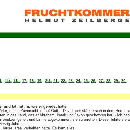
4.
,
15.
,
16.
20.
,
17.
,
18.
,
19.
,
,
21.
,
22.
,
23.
,
24.
,
25.
,
26.,
27.,
28.
,
29.
,
30.
,
 und tat mit ihr, wie er geredet hatte.
ärke; meine Zuversicht ist auf Gott. - David aber stärkte sich in dem Herrn, s
en in das Land, das er Abraham, Isaak und Jakob geschworen hat. - Ich ha
hr Seufzen gehört und bin herabgekommen, sie zu erretten. Dieser führte sie 
erzig Jahre. -
 Hause Israel verheißen hatte. Es kam alles.