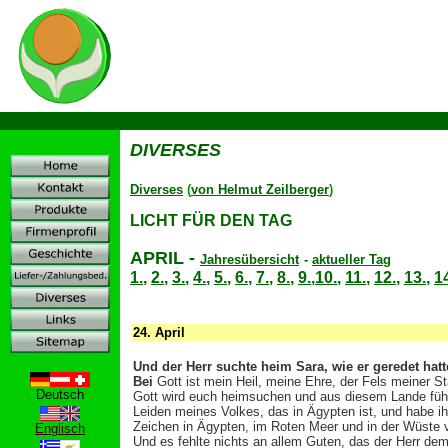
D
DIVERSES
Diverses
(
von Helmut Zeilberger
)
LICHT FÜR DEN TAG
APRIL
-
Jahresübersicht
-
aktueller Tag
1.
,
2.
,
3.
,
4.
,
5.
,
6.
,
7.
,
8.
,
9.
,
10.
,
11.
,
12.
,
13.
,
1
24.
April
Und der Herr suchte heim Sara, wie er geredet hatte,
Bei
Gott ist mein Heil, meine Ehre, der Fels meiner St
Deutsch
Gott wird euch heimsuchen und aus diesem Lande führ
Leiden meines Volkes, das in Ägypten ist, und habe i
Zeichen in Ägypten, im Roten Meer und in der Wüste vi
Englisch
Und es fehlte nichts an allem Guten, das der Herr dem