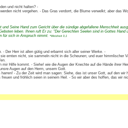
eden und nicht halten? -
erden nicht vergehen. - Das Gras verdorrt, die Blume verwelkt; aber das Wo
ürnt und Seine Hand zum Gericht über die sündige abgefallene Menschheit ausg
 Geboten leben. Ihnen ruft Er zu: "Der Gerechten Seelen sind in Gottes Hand un
n für sich in Anspruch nimmt.
*Weisheit 3,1
 Der Herr ist allen gütig und erbarmt sich aller seiner Werke. -
sie ernten nicht, sie sammeln nicht in die Scheunen; und euer himmlischer Va
fen.
mir Hilfe kommt. - Siehe! wie die Augen der Knechte auf die Hände ihrer Her
unsre Augen auf den Herrn, unsern Gott.
n harren! - Zu der Zeit wird man sagen: Siehe, das ist unser Gott, auf den wir 
ns freuen und fröhlich seien in seinem Heil. - So wir aber des hoffen, das wir n