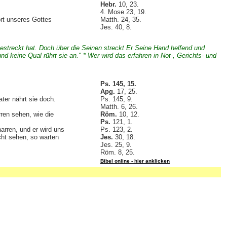
Hebr.
10, 23.
4. Mose 23, 19.
rt unseres Gottes
Matth. 24, 35.
Jes. 40, 8.
estreckt hat. Doch über die Seinen streckt Er Seine Hand helfend und
d keine Qual rührt sie an." * Wer wird das erfahren in Not-, Gerichts- und
Ps. 145, 15.
Apg.
17, 25.
ter nährt sie doch.
Ps. 145, 9.
Matth. 6, 26.
ren sehen, wie die
Röm.
10, 12.
Ps.
121, 1.
harren, und er wird uns
Ps. 123, 2.
icht sehen, so warten
Jes.
30, 18.
Jes. 25, 9.
Röm. 8, 25.
Bibel online - hier anklicken