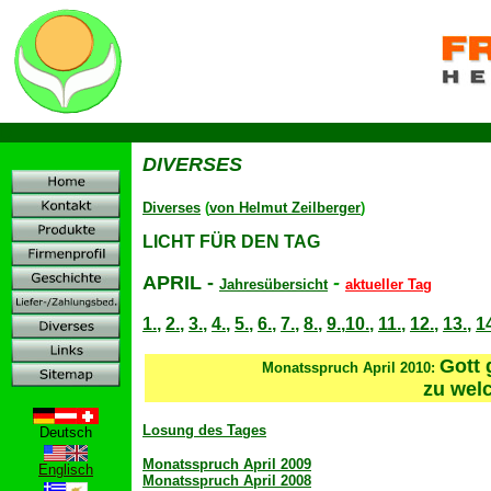
D
DIVERSES
Diverses
(
von Helmut Zeilberger
)
LICHT FÜR DEN TAG
APRIL
-
-
Jahresübersicht
aktueller Tag
1.
,
2.
,
3.
,
4.
,
5.
,
6.
,
7.
,
8.
,
9.
,
10.
,
11.
,
12.
,
13.
,
1
Gott 
Monatsspruch
April 2010:
zu welc
Losung des Tages
Deutsch
Monatsspruch April 2009
Englisch
Monatsspruch April 2008