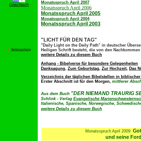
Monatsspruch April 2007
Griechisch
Monatsspruch April 2006
Monatsspruch April 2005
Monatsspruch April 2004
Monatsspruch April 2003
"LICHT FÜR DEN TAG
"
"Daily Light on the Daily Path"
in deutscher Überset
Seitenanfang
Heiligen Schrift
besteht, die von den Nachkommen 
weitere Details zu diesem Buch
Anhang
- Bibelverse für besondere Gelegenheiten
Danksagung
,
Zum Geburtstag
,
Zur Hochzeit
,
Das N
Verzeichnis
der täglichen Bibelstellen in biblisc
Erster Abschnitt ist für den Morgen,
mittlerer Absch
"
DER NIEMAND TRAURIG S
Aus dem Buch
Schlink - Verlag
Evangelische Marienschwesternsch
Italienische, Spanische, Norwegische, Schwedisch
weitere Details zu diesem Buch
Got
Monatsspruch
April 2009:
und seine For