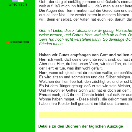
Gott, der da gibt einfältig jermann und rückets's nie
Griechisch
weit auf, laß mich ihn füllen! - ... daß man allezeit be
Die
Augen des Herrn merken auf die Gerechten und seine
aus all iher Not. - Ihr werdet bitten in meinem Namen.
will; denn er selbst, der Vater, hat euch lieb, darum daß
Gott ist Liebe, diese Tatsache sei dir genug. Versuche
weise werden, und Gottes Herz wird sich dir auftun. 
Sein Tun noch nicht verstehen kann. So demütige dich 
Seitenanfang
Frieden ruhen.
Haben wir Gutes empfangen von Gott und sollten
Herr
ich weiß, daß deine Gerichte recht
sind; du hast 
Aber nun, Herr, du bist unser Vater; wir sind Ton, du b
der Herr; er tue, was ihm wohl gefällt.
Herr
, wenn ich gleich mit dir rechten wollte, so behä
Er
wird sitzen und schmelzen und das Silber reinigen. 
Welchen der Herr lieb hat, den züchtigt er; und er sch
Es ist dem Jünger genug: daß er sei wie sein Meister,
Und wiewohl er Gottes Sohn war, hat er doch an dem, w
Freuet
euch, daß ihr mit Christo leidet, auf daß ihr au
Wonne haben möget. - Diese sind's, die gekommen sin
haben ihre Kleider hell gemacht im Blut des Lammes.
Details zu den Büchern der täglichen Auszüge