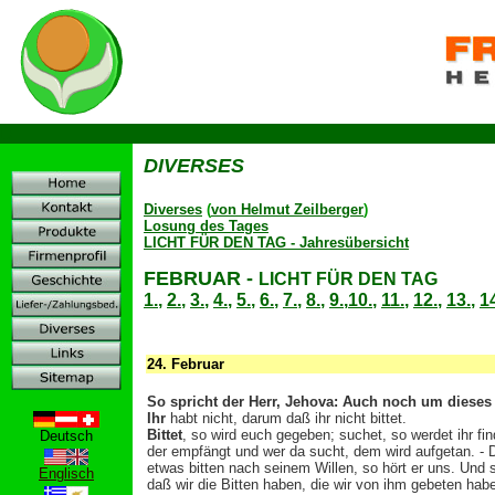
D
DIVERSES
Diverses
(
von Helmut Zeilberger
)
Losung des Tages
LICHT FÜR DEN TAG - Jahresübersicht
FEBRUAR
-
LICHT FÜR DEN TAG
1.
,
2.
,
3.
,
4.
,
5.
,
6.
,
7.
,
8.
,
9.
,
10.
,
11.
,
12.
,
13.
,
1
24.
Februar
So spricht der Herr, Jehova: Auch noch um dieses 
Ihr
habt nicht, darum daß ihr nicht bittet.
Bittet
, so wird euch gegeben; suchet, so werdet ihr fin
Deutsch
der empfängt und wer da sucht, dem wird aufgetan. - Da
etwas bitten nach seinem Willen, so hört er uns. Und s
Englisch
daß wir die Bitten haben, die wir von ihm gebeten hab