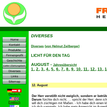
D
DIVERSES
Diverses
(
von Helmut Zeilberger
)
LICHT FÜR DEN TAG
AUGUST
-
Jahresübersicht
1.
,
2.
,
3.
,
4.
,
5.
,
6.
,
7.
,
8.
,
9.
,
10.
,
11.
,
12.
,
13.
,
1
12.
August
Deutsch
Der Herr verstößt nicht ewiglich, sondern er betr
Darum
fürchte dich nicht, ... spricht der Herr; denn ic
Englisch
will dich züchtigen mit Maßen. - Ich habe dich einen k
ich dich sammeln. Ich habe mein Angesicht im Augenbl