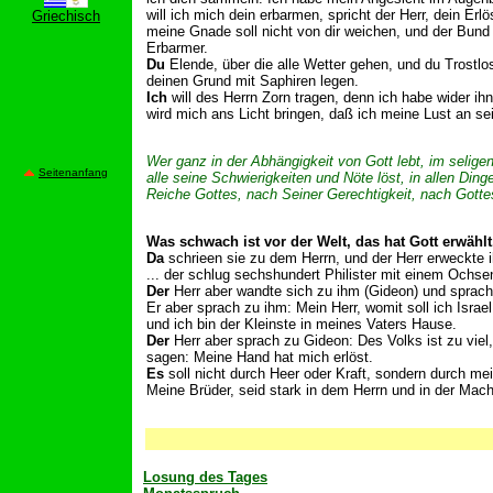
will ich mich dein erbarmen, spricht der Herr, dein Er
Griechisch
meine Gnade soll nicht von dir weichen, und der Bund m
Erbarmer.
Du
Elende, über die alle Wetter gehen, und du Trostlo
deinen Grund mit Saphiren legen.
Ich
will des Herrn Zorn tragen, denn ich habe wider ih
wird mich ans Licht bringen, daß ich meine Lust an s
Wer ganz in der Abhängigkeit von Gott lebt, im selige
Seitenanfang
alle seine Schwierigkeiten und Nöte löst, in allen Ding
Reiche Gottes, nach Seiner Gerechtigkeit, nach Gottes
Was schwach ist vor der Welt, das hat Gott erwähl
Da
schrieen sie zu dem Herrn, und der Herr erweckte 
... der schlug sechshundert Philister mit einem Ochsen
Der
Herr aber wandte sich zu ihm (Gideon) und sprach: 
Er aber sprach zu ihm: Mein Herr, womit soll ich Israe
und ich bin der Kleinste in meines Vaters Hause.
Der
Herr aber sprach zu Gideon: Des Volks ist zu viel,
sagen: Meine Hand hat mich erlöst.
Es
soll nicht durch Heer oder Kraft, sondern durch me
Meine Brüder, seid stark in dem Herrn und in der Mach
Losung des Tages