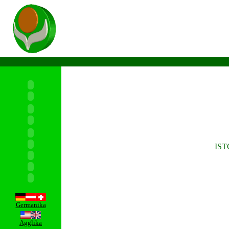
IST
Germanika
Agglika