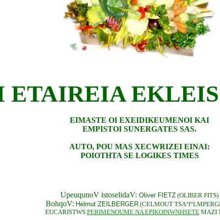
I ETAIREIA EKLEIS
EIMASTE OI EXEIDIKEUMENOI KAI
EMPISTOI SUNERGATES SAS.
AUTO, POU MAS XECWRIZEI EINAI:
POIOTHTA SE LOGIKES TIMES
UpeuqunoV istoselidaV:
Oliver FIETZ
(OLIBER FITS)
BohqoV:
Helmut ZEILBERGER
(CELMOUT TSA°I°LMPERG
EUCARISTWS
PERIMENOUME NA EPIKOINWNHSETE
MAZI 