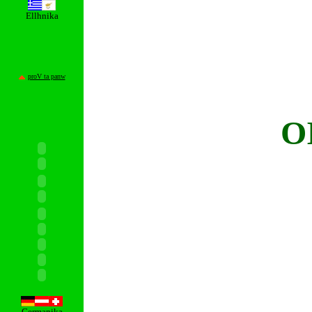
Ellhnika
proV ta panw
O
Germanika